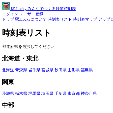
駅
.Locky
みんなでつくる鉄道時刻表
ログイン
ユーザー登録
トップ
駅.Lockyについて
時刻表リスト
時刻表マップ
アップ
時刻表リスト
都道府県を選択してください
北海道・東北
北海道
青森県
岩手県
宮城県
秋田県
山形県
福島県
関東
茨城県
栃木県
群馬県
埼玉県
千葉県
東京都
神奈川県
中部