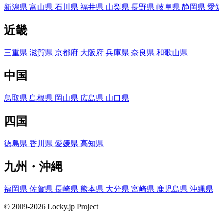
新潟県
富山県
石川県
福井県
山梨県
長野県
岐阜県
静岡県
愛
近畿
三重県
滋賀県
京都府
大阪府
兵庫県
奈良県
和歌山県
中国
鳥取県
島根県
岡山県
広島県
山口県
四国
徳島県
香川県
愛媛県
高知県
九州・沖縄
福岡県
佐賀県
長崎県
熊本県
大分県
宮崎県
鹿児島県
沖縄県
© 2009-2026 Locky.jp Project