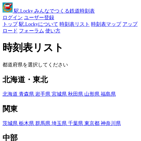
駅
.Locky
みんなでつくる鉄道時刻表
ログイン
ユーザー登録
トップ
駅.Lockyについて
時刻表リスト
時刻表マップ
アップ
ロード
フォーラム
使い方
時刻表リスト
都道府県を選択してください
北海道・東北
北海道
青森県
岩手県
宮城県
秋田県
山形県
福島県
関東
茨城県
栃木県
群馬県
埼玉県
千葉県
東京都
神奈川県
中部