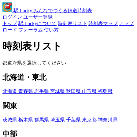
駅
.Locky
みんなでつくる鉄道時刻表
ログイン
ユーザー登録
トップ
駅.Lockyについて
時刻表リスト
時刻表マップ
アップ
ロード
フォーラム
使い方
時刻表リスト
都道府県を選択してください
北海道・東北
北海道
青森県
岩手県
宮城県
秋田県
山形県
福島県
関東
茨城県
栃木県
群馬県
埼玉県
千葉県
東京都
神奈川県
中部