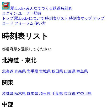
駅
.Locky
みんなでつくる鉄道時刻表
ログイン
ユーザー登録
トップ
駅.Lockyについて
時刻表リスト
時刻表マップ
アップ
ロード
フォーラム
使い方
時刻表リスト
都道府県を選択してください
北海道・東北
北海道
青森県
岩手県
宮城県
秋田県
山形県
福島県
関東
茨城県
栃木県
群馬県
埼玉県
千葉県
東京都
神奈川県
中部