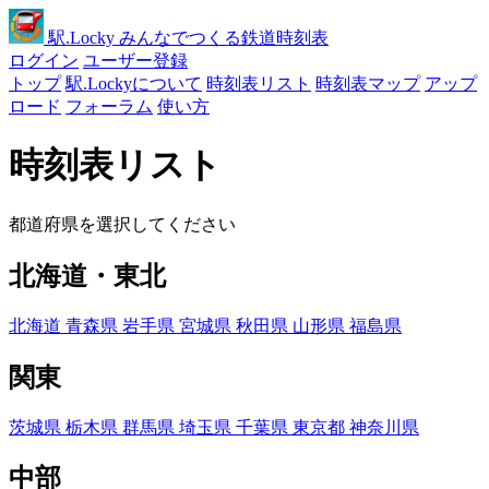
駅
.Locky
みんなでつくる鉄道時刻表
ログイン
ユーザー登録
トップ
駅.Lockyについて
時刻表リスト
時刻表マップ
アップ
ロード
フォーラム
使い方
時刻表リスト
都道府県を選択してください
北海道・東北
北海道
青森県
岩手県
宮城県
秋田県
山形県
福島県
関東
茨城県
栃木県
群馬県
埼玉県
千葉県
東京都
神奈川県
中部