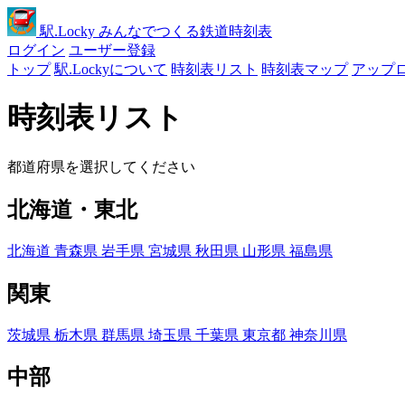
駅
.Locky
みんなでつくる鉄道時刻表
ログイン
ユーザー登録
トップ
駅.Lockyについて
時刻表リスト
時刻表マップ
アップ
時刻表リスト
都道府県を選択してください
北海道・東北
北海道
青森県
岩手県
宮城県
秋田県
山形県
福島県
関東
茨城県
栃木県
群馬県
埼玉県
千葉県
東京都
神奈川県
中部