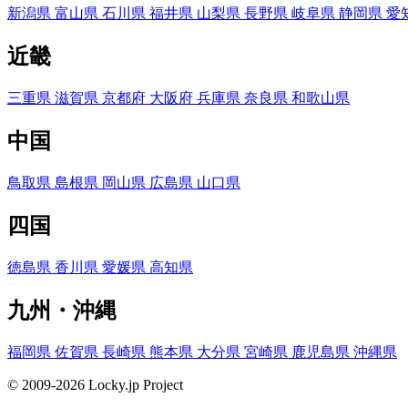
新潟県
富山県
石川県
福井県
山梨県
長野県
岐阜県
静岡県
愛
近畿
三重県
滋賀県
京都府
大阪府
兵庫県
奈良県
和歌山県
中国
鳥取県
島根県
岡山県
広島県
山口県
四国
徳島県
香川県
愛媛県
高知県
九州・沖縄
福岡県
佐賀県
長崎県
熊本県
大分県
宮崎県
鹿児島県
沖縄県
© 2009-2026 Locky.jp Project