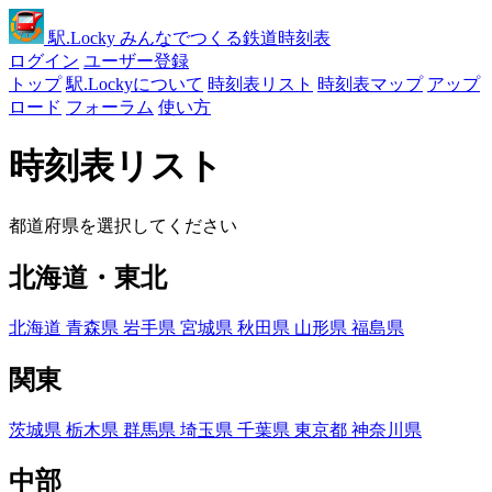
駅
.Locky
みんなでつくる鉄道時刻表
ログイン
ユーザー登録
トップ
駅.Lockyについて
時刻表リスト
時刻表マップ
アップ
ロード
フォーラム
使い方
時刻表リスト
都道府県を選択してください
北海道・東北
北海道
青森県
岩手県
宮城県
秋田県
山形県
福島県
関東
茨城県
栃木県
群馬県
埼玉県
千葉県
東京都
神奈川県
中部