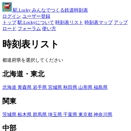
駅
.Locky
みんなでつくる鉄道時刻表
ログイン
ユーザー登録
トップ
駅.Lockyについて
時刻表リスト
時刻表マップ
アップ
ロード
フォーラム
使い方
時刻表リスト
都道府県を選択してください
北海道・東北
北海道
青森県
岩手県
宮城県
秋田県
山形県
福島県
関東
茨城県
栃木県
群馬県
埼玉県
千葉県
東京都
神奈川県
中部