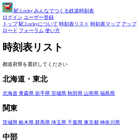
駅
.Locky
みんなでつくる鉄道時刻表
ログイン
ユーザー登録
トップ
駅.Lockyについて
時刻表リスト
時刻表マップ
アップ
ロード
フォーラム
使い方
時刻表リスト
都道府県を選択してください
北海道・東北
北海道
青森県
岩手県
宮城県
秋田県
山形県
福島県
関東
茨城県
栃木県
群馬県
埼玉県
千葉県
東京都
神奈川県
中部