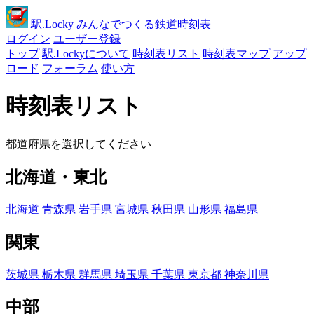
駅
.Locky
みんなでつくる鉄道時刻表
ログイン
ユーザー登録
トップ
駅.Lockyについて
時刻表リスト
時刻表マップ
アップ
ロード
フォーラム
使い方
時刻表リスト
都道府県を選択してください
北海道・東北
北海道
青森県
岩手県
宮城県
秋田県
山形県
福島県
関東
茨城県
栃木県
群馬県
埼玉県
千葉県
東京都
神奈川県
中部