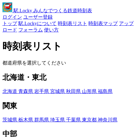
駅
.Locky
みんなでつくる鉄道時刻表
ログイン
ユーザー登録
トップ
駅.Lockyについて
時刻表リスト
時刻表マップ
アップ
ロード
フォーラム
使い方
時刻表リスト
都道府県を選択してください
北海道・東北
北海道
青森県
岩手県
宮城県
秋田県
山形県
福島県
関東
茨城県
栃木県
群馬県
埼玉県
千葉県
東京都
神奈川県
中部