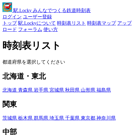
駅
.Locky
みんなでつくる鉄道時刻表
ログイン
ユーザー登録
トップ
駅.Lockyについて
時刻表リスト
時刻表マップ
アップ
ロード
フォーラム
使い方
時刻表リスト
都道府県を選択してください
北海道・東北
北海道
青森県
岩手県
宮城県
秋田県
山形県
福島県
関東
茨城県
栃木県
群馬県
埼玉県
千葉県
東京都
神奈川県
中部