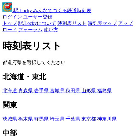
駅
.Locky
みんなでつくる鉄道時刻表
ログイン
ユーザー登録
トップ
駅.Lockyについて
時刻表リスト
時刻表マップ
アップ
ロード
フォーラム
使い方
時刻表リスト
都道府県を選択してください
北海道・東北
北海道
青森県
岩手県
宮城県
秋田県
山形県
福島県
関東
茨城県
栃木県
群馬県
埼玉県
千葉県
東京都
神奈川県
中部