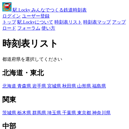
駅
.Locky
みんなでつくる鉄道時刻表
ログイン
ユーザー登録
トップ
駅.Lockyについて
時刻表リスト
時刻表マップ
アップ
ロード
フォーラム
使い方
時刻表リスト
都道府県を選択してください
北海道・東北
北海道
青森県
岩手県
宮城県
秋田県
山形県
福島県
関東
茨城県
栃木県
群馬県
埼玉県
千葉県
東京都
神奈川県
中部