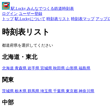
駅
.Locky
みんなでつくる鉄道時刻表
ログイン
ユーザー登録
トップ
駅.Lockyについて
時刻表リスト
時刻表マップ
アップ
時刻表リスト
都道府県を選択してください
北海道・東北
北海道
青森県
岩手県
宮城県
秋田県
山形県
福島県
関東
茨城県
栃木県
群馬県
埼玉県
千葉県
東京都
神奈川県
中部