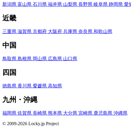
新潟県
富山県
石川県
福井県
山梨県
長野県
岐阜県
静岡県
愛
近畿
三重県
滋賀県
京都府
大阪府
兵庫県
奈良県
和歌山県
中国
鳥取県
島根県
岡山県
広島県
山口県
四国
徳島県
香川県
愛媛県
高知県
九州・沖縄
福岡県
佐賀県
長崎県
熊本県
大分県
宮崎県
鹿児島県
沖縄県
© 2009-2026 Locky.jp Project