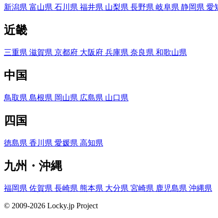
新潟県
富山県
石川県
福井県
山梨県
長野県
岐阜県
静岡県
愛
近畿
三重県
滋賀県
京都府
大阪府
兵庫県
奈良県
和歌山県
中国
鳥取県
島根県
岡山県
広島県
山口県
四国
徳島県
香川県
愛媛県
高知県
九州・沖縄
福岡県
佐賀県
長崎県
熊本県
大分県
宮崎県
鹿児島県
沖縄県
© 2009-2026 Locky.jp Project