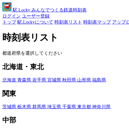
駅
.Locky
みんなでつくる鉄道時刻表
ログイン
ユーザー登録
トップ
駅.Lockyについて
時刻表リスト
時刻表マップ
アップ
時刻表リスト
都道府県を選択してください
北海道・東北
北海道
青森県
岩手県
宮城県
秋田県
山形県
福島県
関東
茨城県
栃木県
群馬県
埼玉県
千葉県
東京都
神奈川県
中部