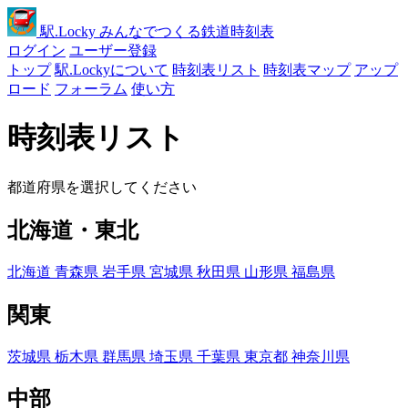
駅
.Locky
みんなでつくる鉄道時刻表
ログイン
ユーザー登録
トップ
駅.Lockyについて
時刻表リスト
時刻表マップ
アップ
ロード
フォーラム
使い方
時刻表リスト
都道府県を選択してください
北海道・東北
北海道
青森県
岩手県
宮城県
秋田県
山形県
福島県
関東
茨城県
栃木県
群馬県
埼玉県
千葉県
東京都
神奈川県
中部