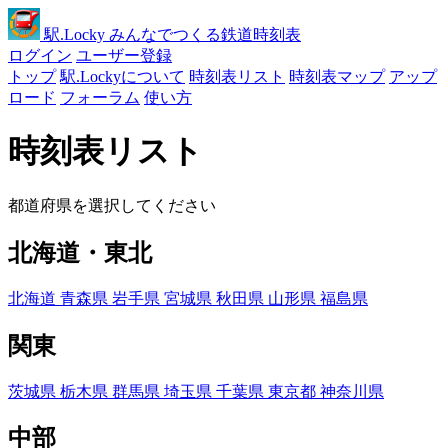
駅
.Locky
みんなでつくる鉄道時刻表
ログイン
ユーザー登録
トップ
駅.Lockyについて
時刻表リスト
時刻表マップ
アップ
ロード
フォーラム
使い方
時刻表リスト
都道府県を選択してください
北海道・東北
北海道
青森県
岩手県
宮城県
秋田県
山形県
福島県
関東
茨城県
栃木県
群馬県
埼玉県
千葉県
東京都
神奈川県
中部