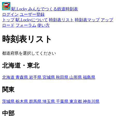
駅
.Locky
みんなでつくる鉄道時刻表
ログイン
ユーザー登録
トップ
駅.Lockyについて
時刻表リスト
時刻表マップ
アップ
ロード
フォーラム
使い方
時刻表リスト
都道府県を選択してください
北海道・東北
北海道
青森県
岩手県
宮城県
秋田県
山形県
福島県
関東
茨城県
栃木県
群馬県
埼玉県
千葉県
東京都
神奈川県
中部