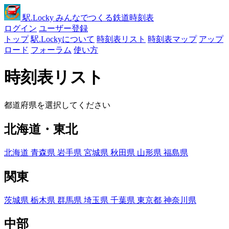
駅
.Locky
みんなでつくる鉄道時刻表
ログイン
ユーザー登録
トップ
駅.Lockyについて
時刻表リスト
時刻表マップ
アップ
ロード
フォーラム
使い方
時刻表リスト
都道府県を選択してください
北海道・東北
北海道
青森県
岩手県
宮城県
秋田県
山形県
福島県
関東
茨城県
栃木県
群馬県
埼玉県
千葉県
東京都
神奈川県
中部