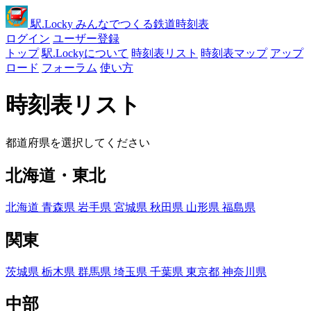
駅
.Locky
みんなでつくる鉄道時刻表
ログイン
ユーザー登録
トップ
駅.Lockyについて
時刻表リスト
時刻表マップ
アップ
ロード
フォーラム
使い方
時刻表リスト
都道府県を選択してください
北海道・東北
北海道
青森県
岩手県
宮城県
秋田県
山形県
福島県
関東
茨城県
栃木県
群馬県
埼玉県
千葉県
東京都
神奈川県
中部