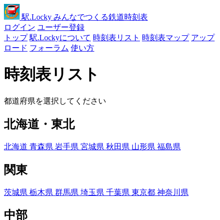
駅
.Locky
みんなでつくる鉄道時刻表
ログイン
ユーザー登録
トップ
駅.Lockyについて
時刻表リスト
時刻表マップ
アップ
ロード
フォーラム
使い方
時刻表リスト
都道府県を選択してください
北海道・東北
北海道
青森県
岩手県
宮城県
秋田県
山形県
福島県
関東
茨城県
栃木県
群馬県
埼玉県
千葉県
東京都
神奈川県
中部