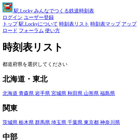
駅
.Locky
みんなでつくる鉄道時刻表
ログイン
ユーザー登録
トップ
駅.Lockyについて
時刻表リスト
時刻表マップ
アップ
ロード
フォーラム
使い方
時刻表リスト
都道府県を選択してください
北海道・東北
北海道
青森県
岩手県
宮城県
秋田県
山形県
福島県
関東
茨城県
栃木県
群馬県
埼玉県
千葉県
東京都
神奈川県
中部