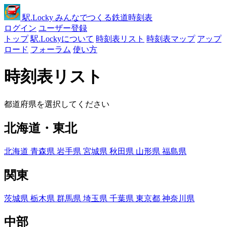
駅
.Locky
みんなでつくる鉄道時刻表
ログイン
ユーザー登録
トップ
駅.Lockyについて
時刻表リスト
時刻表マップ
アップ
ロード
フォーラム
使い方
時刻表リスト
都道府県を選択してください
北海道・東北
北海道
青森県
岩手県
宮城県
秋田県
山形県
福島県
関東
茨城県
栃木県
群馬県
埼玉県
千葉県
東京都
神奈川県
中部