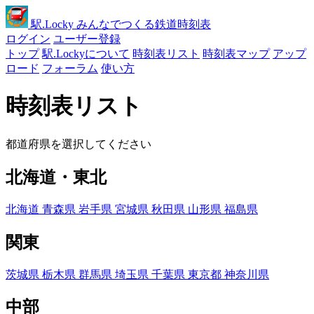
駅
.Locky
みんなでつくる鉄道時刻表
ログイン
ユーザー登録
トップ
駅.Lockyについて
時刻表リスト
時刻表マップ
アップ
ロード
フォーラム
使い方
時刻表リスト
都道府県を選択してください
北海道・東北
北海道
青森県
岩手県
宮城県
秋田県
山形県
福島県
関東
茨城県
栃木県
群馬県
埼玉県
千葉県
東京都
神奈川県
中部