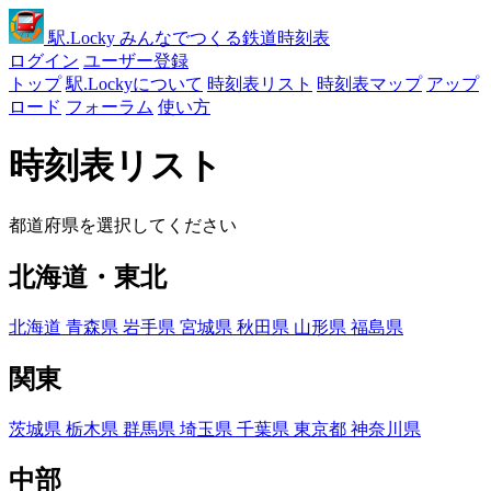
駅
.Locky
みんなでつくる鉄道時刻表
ログイン
ユーザー登録
トップ
駅.Lockyについて
時刻表リスト
時刻表マップ
アップ
ロード
フォーラム
使い方
時刻表リスト
都道府県を選択してください
北海道・東北
北海道
青森県
岩手県
宮城県
秋田県
山形県
福島県
関東
茨城県
栃木県
群馬県
埼玉県
千葉県
東京都
神奈川県
中部