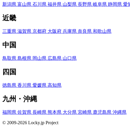
新潟県
富山県
石川県
福井県
山梨県
長野県
岐阜県
静岡県
愛
近畿
三重県
滋賀県
京都府
大阪府
兵庫県
奈良県
和歌山県
中国
鳥取県
島根県
岡山県
広島県
山口県
四国
徳島県
香川県
愛媛県
高知県
九州・沖縄
福岡県
佐賀県
長崎県
熊本県
大分県
宮崎県
鹿児島県
沖縄県
© 2009-2026 Locky.jp Project