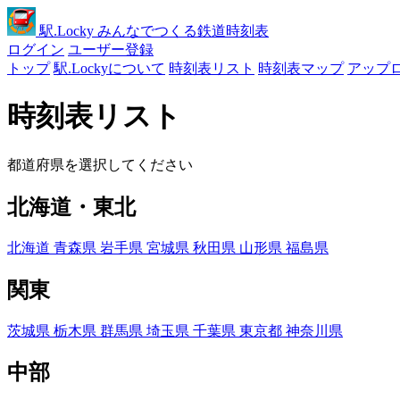
駅
.Locky
みんなでつくる鉄道時刻表
ログイン
ユーザー登録
トップ
駅.Lockyについて
時刻表リスト
時刻表マップ
アップ
時刻表リスト
都道府県を選択してください
北海道・東北
北海道
青森県
岩手県
宮城県
秋田県
山形県
福島県
関東
茨城県
栃木県
群馬県
埼玉県
千葉県
東京都
神奈川県
中部