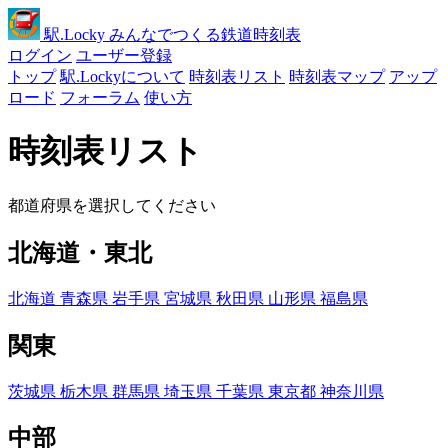
駅
.Locky
みんなでつくる鉄道時刻表
ログイン
ユーザー登録
トップ
駅.Lockyについて
時刻表リスト
時刻表マップ
アップ
ロード
フォーラム
使い方
時刻表リスト
都道府県を選択してください
北海道・東北
北海道
青森県
岩手県
宮城県
秋田県
山形県
福島県
関東
茨城県
栃木県
群馬県
埼玉県
千葉県
東京都
神奈川県
中部