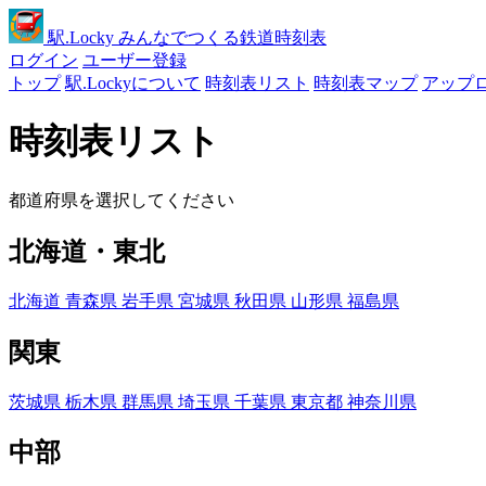
駅
.Locky
みんなでつくる鉄道時刻表
ログイン
ユーザー登録
トップ
駅.Lockyについて
時刻表リスト
時刻表マップ
アップ
時刻表リスト
都道府県を選択してください
北海道・東北
北海道
青森県
岩手県
宮城県
秋田県
山形県
福島県
関東
茨城県
栃木県
群馬県
埼玉県
千葉県
東京都
神奈川県
中部