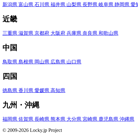
新潟県
富山県
石川県
福井県
山梨県
長野県
岐阜県
静岡県
愛
近畿
三重県
滋賀県
京都府
大阪府
兵庫県
奈良県
和歌山県
中国
鳥取県
島根県
岡山県
広島県
山口県
四国
徳島県
香川県
愛媛県
高知県
九州・沖縄
福岡県
佐賀県
長崎県
熊本県
大分県
宮崎県
鹿児島県
沖縄県
© 2009-2026 Locky.jp Project