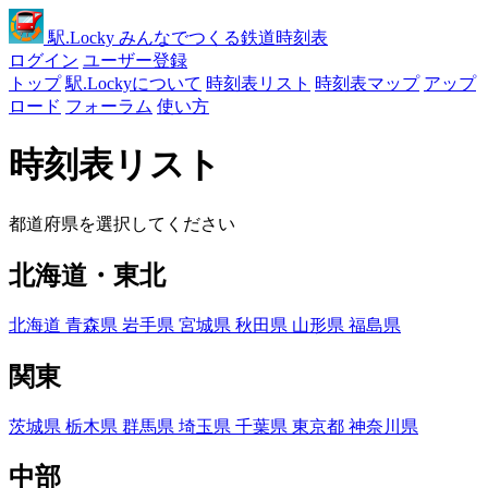
駅
.Locky
みんなでつくる鉄道時刻表
ログイン
ユーザー登録
トップ
駅.Lockyについて
時刻表リスト
時刻表マップ
アップ
ロード
フォーラム
使い方
時刻表リスト
都道府県を選択してください
北海道・東北
北海道
青森県
岩手県
宮城県
秋田県
山形県
福島県
関東
茨城県
栃木県
群馬県
埼玉県
千葉県
東京都
神奈川県
中部