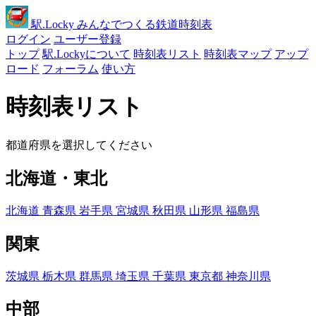
駅
.Locky
みんなでつくる鉄道時刻表
ログイン
ユーザー登録
トップ
駅.Lockyについて
時刻表リスト
時刻表マップ
アップ
ロード
フォーラム
使い方
時刻表リスト
都道府県を選択してください
北海道・東北
北海道
青森県
岩手県
宮城県
秋田県
山形県
福島県
関東
茨城県
栃木県
群馬県
埼玉県
千葉県
東京都
神奈川県
中部