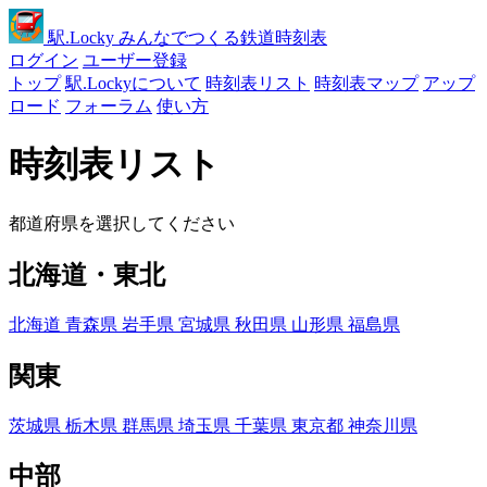
駅
.Locky
みんなでつくる鉄道時刻表
ログイン
ユーザー登録
トップ
駅.Lockyについて
時刻表リスト
時刻表マップ
アップ
ロード
フォーラム
使い方
時刻表リスト
都道府県を選択してください
北海道・東北
北海道
青森県
岩手県
宮城県
秋田県
山形県
福島県
関東
茨城県
栃木県
群馬県
埼玉県
千葉県
東京都
神奈川県
中部