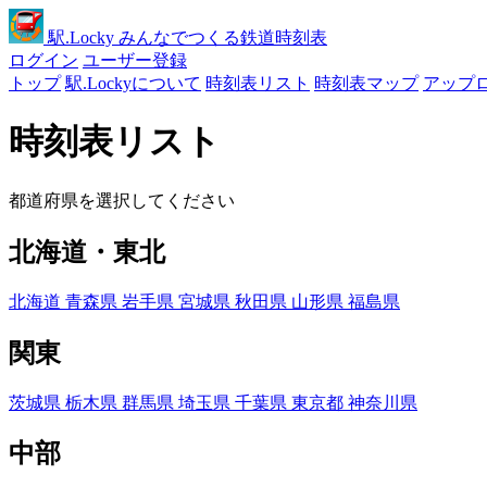
駅
.Locky
みんなでつくる鉄道時刻表
ログイン
ユーザー登録
トップ
駅.Lockyについて
時刻表リスト
時刻表マップ
アップ
時刻表リスト
都道府県を選択してください
北海道・東北
北海道
青森県
岩手県
宮城県
秋田県
山形県
福島県
関東
茨城県
栃木県
群馬県
埼玉県
千葉県
東京都
神奈川県
中部