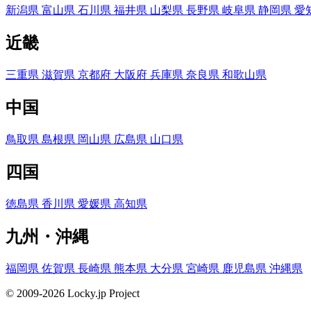
新潟県
富山県
石川県
福井県
山梨県
長野県
岐阜県
静岡県
愛
近畿
三重県
滋賀県
京都府
大阪府
兵庫県
奈良県
和歌山県
中国
鳥取県
島根県
岡山県
広島県
山口県
四国
徳島県
香川県
愛媛県
高知県
九州・沖縄
福岡県
佐賀県
長崎県
熊本県
大分県
宮崎県
鹿児島県
沖縄県
© 2009-2026 Locky.jp Project