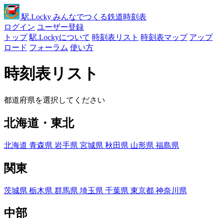
駅
.Locky
みんなでつくる鉄道時刻表
ログイン
ユーザー登録
トップ
駅.Lockyについて
時刻表リスト
時刻表マップ
アップ
ロード
フォーラム
使い方
時刻表リスト
都道府県を選択してください
北海道・東北
北海道
青森県
岩手県
宮城県
秋田県
山形県
福島県
関東
茨城県
栃木県
群馬県
埼玉県
千葉県
東京都
神奈川県
中部