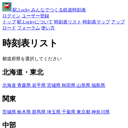
駅
.Locky
みんなでつくる鉄道時刻表
ログイン
ユーザー登録
トップ
駅.Lockyについて
時刻表リスト
時刻表マップ
アップ
ロード
フォーラム
使い方
時刻表リスト
都道府県を選択してください
北海道・東北
北海道
青森県
岩手県
宮城県
秋田県
山形県
福島県
関東
茨城県
栃木県
群馬県
埼玉県
千葉県
東京都
神奈川県
中部