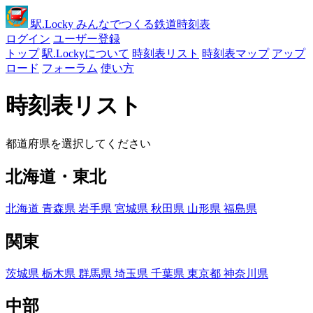
駅
.Locky
みんなでつくる鉄道時刻表
ログイン
ユーザー登録
トップ
駅.Lockyについて
時刻表リスト
時刻表マップ
アップ
ロード
フォーラム
使い方
時刻表リスト
都道府県を選択してください
北海道・東北
北海道
青森県
岩手県
宮城県
秋田県
山形県
福島県
関東
茨城県
栃木県
群馬県
埼玉県
千葉県
東京都
神奈川県
中部