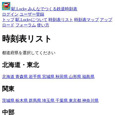
駅
.Locky
みんなでつくる鉄道時刻表
ログイン
ユーザー登録
トップ
駅.Lockyについて
時刻表リスト
時刻表マップ
アップ
ロード
フォーラム
使い方
時刻表リスト
都道府県を選択してください
北海道・東北
北海道
青森県
岩手県
宮城県
秋田県
山形県
福島県
関東
茨城県
栃木県
群馬県
埼玉県
千葉県
東京都
神奈川県
中部