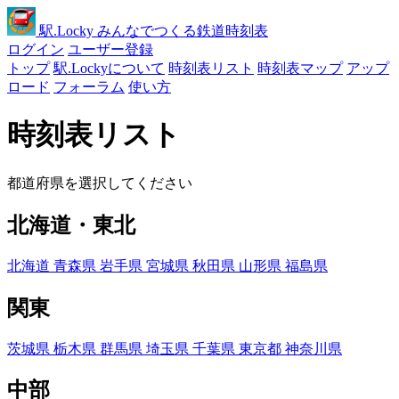
駅
.Locky
みんなでつくる鉄道時刻表
ログイン
ユーザー登録
トップ
駅.Lockyについて
時刻表リスト
時刻表マップ
アップ
ロード
フォーラム
使い方
時刻表リスト
都道府県を選択してください
北海道・東北
北海道
青森県
岩手県
宮城県
秋田県
山形県
福島県
関東
茨城県
栃木県
群馬県
埼玉県
千葉県
東京都
神奈川県
中部