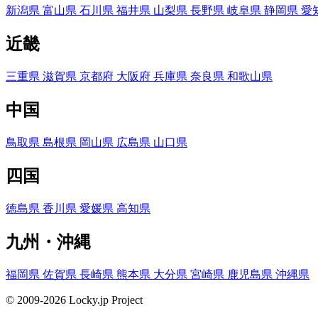
新潟県
富山県
石川県
福井県
山梨県
長野県
岐阜県
静岡県
愛
近畿
三重県
滋賀県
京都府
大阪府
兵庫県
奈良県
和歌山県
中国
鳥取県
島根県
岡山県
広島県
山口県
四国
徳島県
香川県
愛媛県
高知県
九州・沖縄
福岡県
佐賀県
長崎県
熊本県
大分県
宮崎県
鹿児島県
沖縄県
© 2009-2026 Locky.jp Project