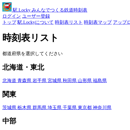
駅
.Locky
みんなでつくる鉄道時刻表
ログイン
ユーザー登録
トップ
駅.Lockyについて
時刻表リスト
時刻表マップ
アップ
時刻表リスト
都道府県を選択してください
北海道・東北
北海道
青森県
岩手県
宮城県
秋田県
山形県
福島県
関東
茨城県
栃木県
群馬県
埼玉県
千葉県
東京都
神奈川県
中部