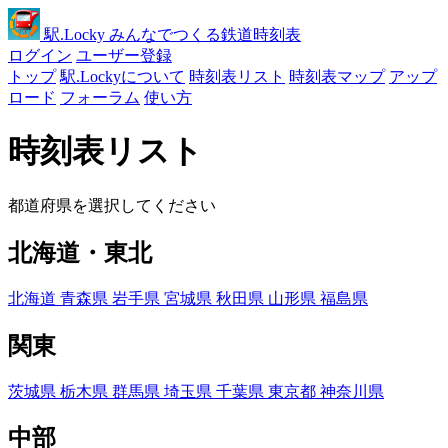
駅
.Locky
みんなでつくる鉄道時刻表
ログイン
ユーザー登録
トップ
駅.Lockyについて
時刻表リスト
時刻表マップ
アップ
ロード
フォーラム
使い方
時刻表リスト
都道府県を選択してください
北海道・東北
北海道
青森県
岩手県
宮城県
秋田県
山形県
福島県
関東
茨城県
栃木県
群馬県
埼玉県
千葉県
東京都
神奈川県
中部