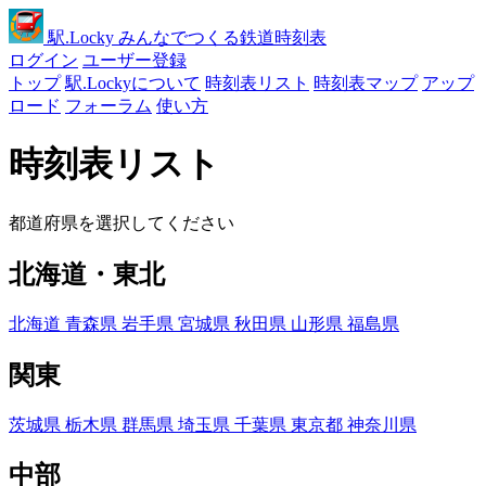
駅
.Locky
みんなでつくる鉄道時刻表
ログイン
ユーザー登録
トップ
駅.Lockyについて
時刻表リスト
時刻表マップ
アップ
ロード
フォーラム
使い方
時刻表リスト
都道府県を選択してください
北海道・東北
北海道
青森県
岩手県
宮城県
秋田県
山形県
福島県
関東
茨城県
栃木県
群馬県
埼玉県
千葉県
東京都
神奈川県
中部