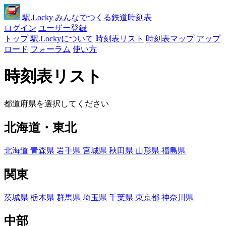
駅
.Locky
みんなでつくる鉄道時刻表
ログイン
ユーザー登録
トップ
駅.Lockyについて
時刻表リスト
時刻表マップ
アップ
ロード
フォーラム
使い方
時刻表リスト
都道府県を選択してください
北海道・東北
北海道
青森県
岩手県
宮城県
秋田県
山形県
福島県
関東
茨城県
栃木県
群馬県
埼玉県
千葉県
東京都
神奈川県
中部