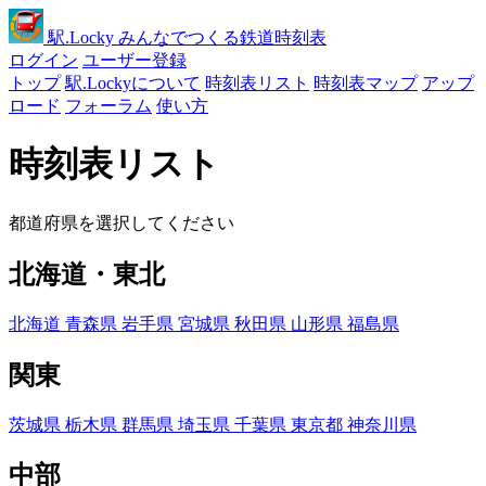
駅
.Locky
みんなでつくる鉄道時刻表
ログイン
ユーザー登録
トップ
駅.Lockyについて
時刻表リスト
時刻表マップ
アップ
ロード
フォーラム
使い方
時刻表リスト
都道府県を選択してください
北海道・東北
北海道
青森県
岩手県
宮城県
秋田県
山形県
福島県
関東
茨城県
栃木県
群馬県
埼玉県
千葉県
東京都
神奈川県
中部