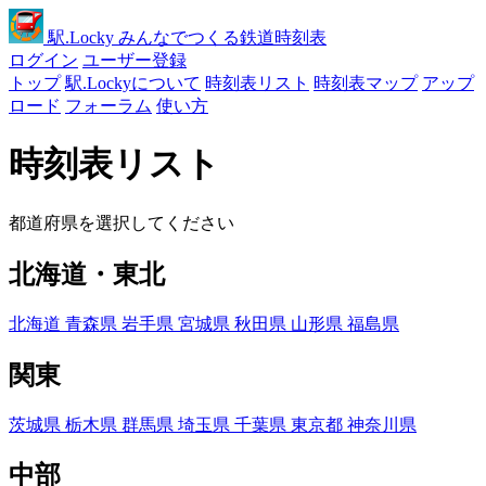
駅
.Locky
みんなでつくる鉄道時刻表
ログイン
ユーザー登録
トップ
駅.Lockyについて
時刻表リスト
時刻表マップ
アップ
ロード
フォーラム
使い方
時刻表リスト
都道府県を選択してください
北海道・東北
北海道
青森県
岩手県
宮城県
秋田県
山形県
福島県
関東
茨城県
栃木県
群馬県
埼玉県
千葉県
東京都
神奈川県
中部