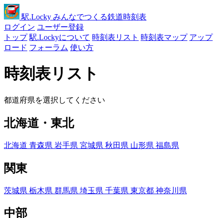
駅
.Locky
みんなでつくる鉄道時刻表
ログイン
ユーザー登録
トップ
駅.Lockyについて
時刻表リスト
時刻表マップ
アップ
ロード
フォーラム
使い方
時刻表リスト
都道府県を選択してください
北海道・東北
北海道
青森県
岩手県
宮城県
秋田県
山形県
福島県
関東
茨城県
栃木県
群馬県
埼玉県
千葉県
東京都
神奈川県
中部