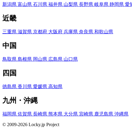
新潟県
富山県
石川県
福井県
山梨県
長野県
岐阜県
静岡県
愛
近畿
三重県
滋賀県
京都府
大阪府
兵庫県
奈良県
和歌山県
中国
鳥取県
島根県
岡山県
広島県
山口県
四国
徳島県
香川県
愛媛県
高知県
九州・沖縄
福岡県
佐賀県
長崎県
熊本県
大分県
宮崎県
鹿児島県
沖縄県
© 2009-2026 Locky.jp Project