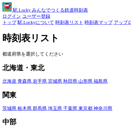
駅
.Locky
みんなでつくる鉄道時刻表
ログイン
ユーザー登録
トップ
駅.Lockyについて
時刻表リスト
時刻表マップ
アップ
時刻表リスト
都道府県を選択してください
北海道・東北
北海道
青森県
岩手県
宮城県
秋田県
山形県
福島県
関東
茨城県
栃木県
群馬県
埼玉県
千葉県
東京都
神奈川県
中部