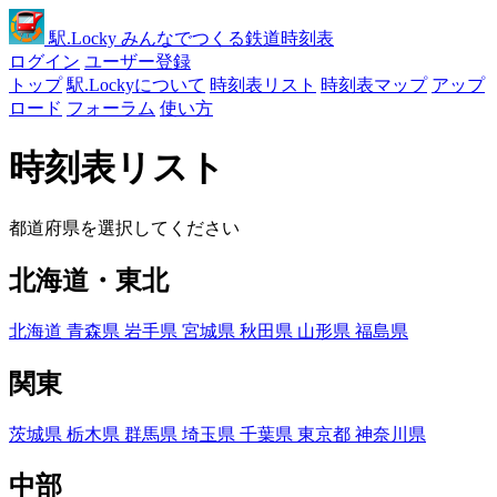
駅
.Locky
みんなでつくる鉄道時刻表
ログイン
ユーザー登録
トップ
駅.Lockyについて
時刻表リスト
時刻表マップ
アップ
ロード
フォーラム
使い方
時刻表リスト
都道府県を選択してください
北海道・東北
北海道
青森県
岩手県
宮城県
秋田県
山形県
福島県
関東
茨城県
栃木県
群馬県
埼玉県
千葉県
東京都
神奈川県
中部