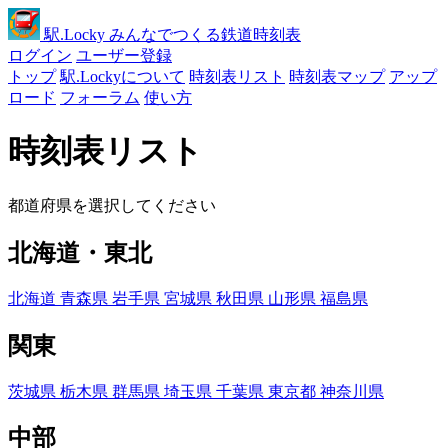
駅
.Locky
みんなでつくる鉄道時刻表
ログイン
ユーザー登録
トップ
駅.Lockyについて
時刻表リスト
時刻表マップ
アップ
ロード
フォーラム
使い方
時刻表リスト
都道府県を選択してください
北海道・東北
北海道
青森県
岩手県
宮城県
秋田県
山形県
福島県
関東
茨城県
栃木県
群馬県
埼玉県
千葉県
東京都
神奈川県
中部