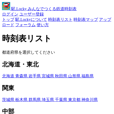
駅
.Locky
みんなでつくる鉄道時刻表
ログイン
ユーザー登録
トップ
駅.Lockyについて
時刻表リスト
時刻表マップ
アップ
ロード
フォーラム
使い方
時刻表リスト
都道府県を選択してください
北海道・東北
北海道
青森県
岩手県
宮城県
秋田県
山形県
福島県
関東
茨城県
栃木県
群馬県
埼玉県
千葉県
東京都
神奈川県
中部