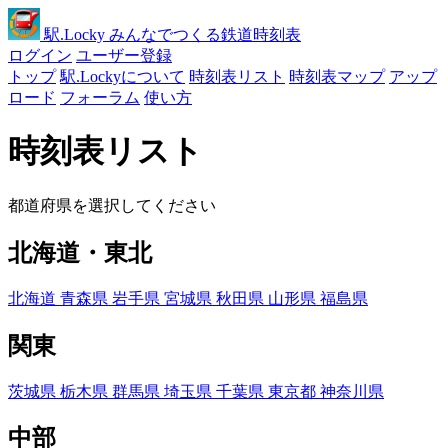
駅
.Locky
みんなでつくる鉄道時刻表
ログイン
ユーザー登録
トップ
駅.Lockyについて
時刻表リスト
時刻表マップ
アップ
ロード
フォーラム
使い方
時刻表リスト
都道府県を選択してください
北海道・東北
北海道
青森県
岩手県
宮城県
秋田県
山形県
福島県
関東
茨城県
栃木県
群馬県
埼玉県
千葉県
東京都
神奈川県
中部